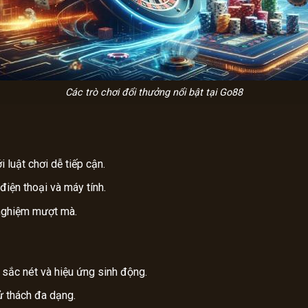
Các trò chơi đổi thưởng nổi bật tại Go88
 luật chơi dễ tiếp cận.
điện thoại và máy tính.
 nghiệm mượt mà.
 sắc nét và hiệu ứng sinh động.
ử thách đa dạng.