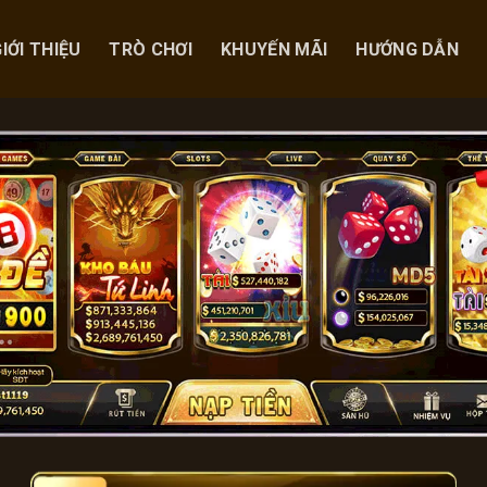
IỚI THIỆU
TRÒ CHƠI
KHUYẾN MÃI
HƯỚNG DẪN