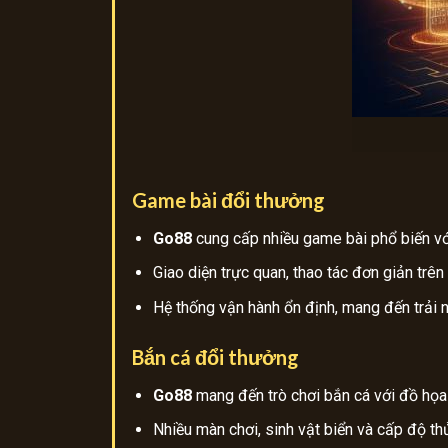
Game bài đổi thưởng
Go88
cung cấp nhiều game bài phổ biến với
Giao diện trực quan, thao tác đơn giản trên 
Hệ thống vận hành ổn định, mang đến trải
Bắn cá đổi thưởng
Go88
mang đến trò chơi bắn cá với đồ họa
Nhiều màn chơi, sinh vật biển và cấp độ th