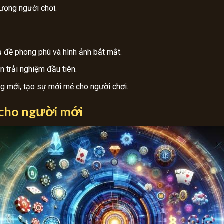
tượng người chơi.
hủ đề phong phú và hình ảnh bắt mắt.
n trải nghiệm đầu tiên.
ng mới, tạo sự mới mẻ cho người chơi.
cho người mới